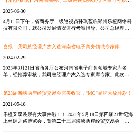
【乐橙·资讯】河南省商务厅二级巡视员孙琪莅临我司考察指导工作
2025-06-30
4月11日下午，省商务厅二级巡视员孙琪莅临郑州乐橙网络科
技有限公司，就公司发展情况进行考察指导。公司总经理卢
杰全程陪同，并向孙厅长详细介绍了公司的运营情况和未来
发展规划。
喜报：我司总经理卢杰入选河南省电子商务领域专家库！
2024-02-29
2023年3月21日省商务厅公布河南省电子商务领域专家库名
单，经推荐审核，我司总经理卢杰入选专家库专家。此次入
选“河南省电子商务领域专家库”是省厅对我司工作的认可，
更是对我司在跨境电商领域专业度的肯定，我司将以此为契
第23届海峡两岸经贸交易会完美收官，“MQ”品牌大放异彩！
机，充分发挥入库专家的作用，配合全省商务部门继续做好
新时期电子商务领域工作，为河南省电子商务事业做出应有
2021-05-18
的贡献。
乐橙又双叒叕有大事件啦！！ 2021年5月18日第四届21世纪海
上丝绸之路博览会，暨第二十三届海峡两岸经贸交易会，在
福州海峡国际会展中心举行 ◆ ◆ ◆ ◆ 河南乐橙网络科技有
限公司，受邀代表郑州特色企业参加此次展览会。