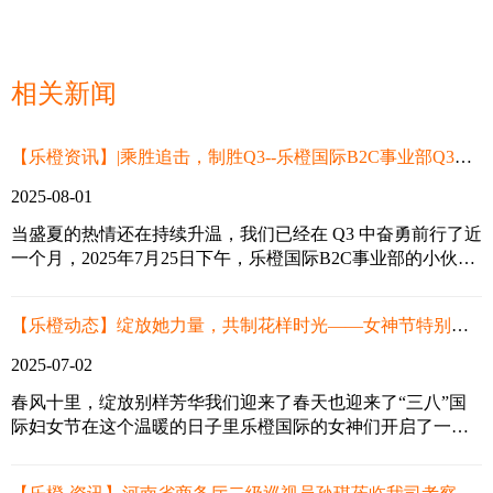
相关新闻
【乐橙资讯】|乘胜追击，制胜Q3--乐橙国际B2C事业部Q3启动会
2025-08-01
当盛夏的热情还在持续升温，我们已经在 Q3 中奋勇前行了近
一个月，2025年7月25日下午，乐橙国际B2C事业部的小伙伴
齐聚大会议室，复盘 Q2 的汗水与荣光，点燃 Q3 的斗志与梦
想。我们始终相信：每一次总结，都是为了更好的出发；每
【乐橙动态】绽放她力量，共制花样时光——女神节特别活动来啦！
一次启程，都向着更高的山峰！
2025-07-02
春风十里，绽放别样芳华我们迎来了春天也迎来了“三八”国
际妇女节在这个温暖的日子里乐橙国际的女神们开启了一段
创意旅行让我们跟随乐橙女神们的脚步一起来邂逅“花样时
光”