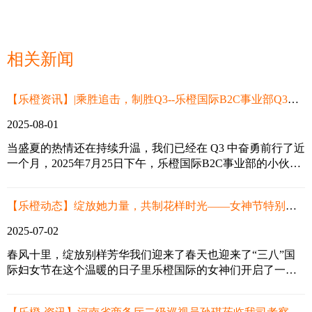
相关新闻
【乐橙资讯】|乘胜追击，制胜Q3--乐橙国际B2C事业部Q3启动会
2025-08-01
当盛夏的热情还在持续升温，我们已经在 Q3 中奋勇前行了近
一个月，2025年7月25日下午，乐橙国际B2C事业部的小伙伴
齐聚大会议室，复盘 Q2 的汗水与荣光，点燃 Q3 的斗志与梦
想。我们始终相信：每一次总结，都是为了更好的出发；每
【乐橙动态】绽放她力量，共制花样时光——女神节特别活动来啦！
一次启程，都向着更高的山峰！
2025-07-02
春风十里，绽放别样芳华我们迎来了春天也迎来了“三八”国
际妇女节在这个温暖的日子里乐橙国际的女神们开启了一段
创意旅行让我们跟随乐橙女神们的脚步一起来邂逅“花样时
光”