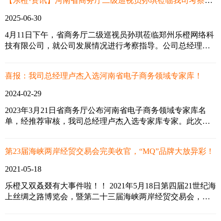
【乐橙·资讯】河南省商务厅二级巡视员孙琪莅临我司考察指导工作
2025-06-30
4月11日下午，省商务厅二级巡视员孙琪莅临郑州乐橙网络科
技有限公司，就公司发展情况进行考察指导。公司总经理卢
杰全程陪同，并向孙厅长详细介绍了公司的运营情况和未来
发展规划。
喜报：我司总经理卢杰入选河南省电子商务领域专家库！
2024-02-29
2023年3月21日省商务厅公布河南省电子商务领域专家库名
单，经推荐审核，我司总经理卢杰入选专家库专家。此次入
选“河南省电子商务领域专家库”是省厅对我司工作的认可，
更是对我司在跨境电商领域专业度的肯定，我司将以此为契
第23届海峡两岸经贸交易会完美收官，“MQ”品牌大放异彩！
机，充分发挥入库专家的作用，配合全省商务部门继续做好
新时期电子商务领域工作，为河南省电子商务事业做出应有
2021-05-18
的贡献。
乐橙又双叒叕有大事件啦！！ 2021年5月18日第四届21世纪海
上丝绸之路博览会，暨第二十三届海峡两岸经贸交易会，在
福州海峡国际会展中心举行 ◆ ◆ ◆ ◆ 河南乐橙网络科技有
限公司，受邀代表郑州特色企业参加此次展览会。